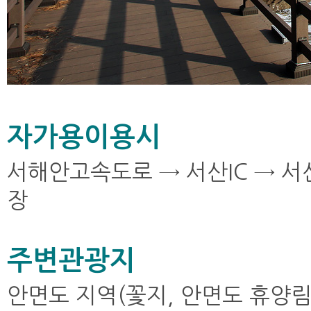
자가용이용시
서해안고속도로 → 서산IC → 서
장
주변관광지
안면도 지역(꽃지, 안면도 휴양림외