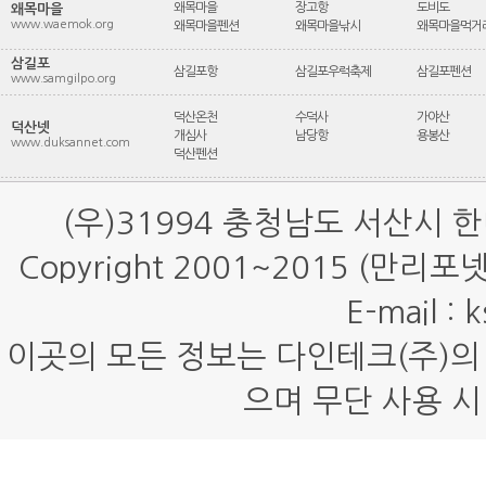
왜목마을
장고항
도비도
왜목마을
www.waemok.org
왜목마을펜션
왜목마을낚시
왜목마을먹거
삼길포
삼길포항
삼길포우럭축제
삼길포펜션
www.samgilpo.org
덕산온천
수덕사
가야산
덕산넷
개심사
남당항
용봉산
www.duksannet.com
덕산펜션
(우)31994 충청남도 서산시 
Copyright 2001~2015 (만리
E-mail : 
이곳의 모든 정보는 다인테크(주)의
으며 무단 사용 시