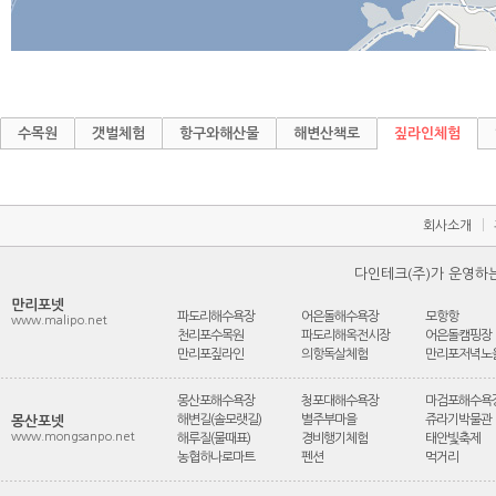
수목원
갯벌체험
항구와해산물
해변산책로
짚라인체험
ㅣ
회사소개
다인테크(주)가 운영하
만리포넷
파도리해수욕장
어은돌해수욕장
모항항
www.malipo.net
천리포수목원
파도리해옥전시장
어은돌캠핑장
만리포짚라인
의항독살체험
만리포저녁노
몽산포해수욕장
청포대해수욕장
마검포해수욕
해변길(솔모랫길)
별주부마을
쥬라기박물관
몽산포넷
www.mongsanpo.net
해루질(물때표)
경비행기체험
태안빛축제
농협하나로마트
펜션
먹거리