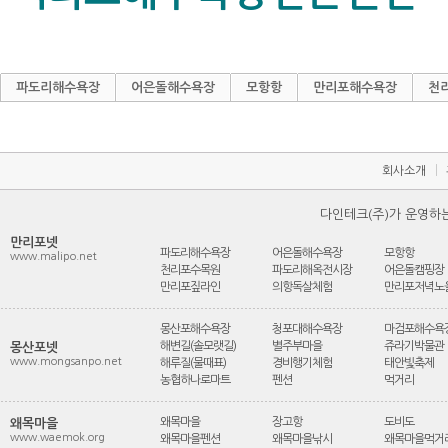
파도리해수욕장
어은돌해수욕장
모항항
만리포해수욕장
천
ㅣ
회사소개
다인테크(주)가 운영하
만리포넷
파도리해수욕장
어은돌해수욕장
모항항
www.malipo.net
천리포수목원
파도리해옥전시장
어은돌캠핑장
만리포짚라인
의항독살체험
만리포저녁노
몽산포해수욕장
청포대해수욕장
마검포해수욕
해변길(솔모랫길)
별주부마을
쥬라기박물관
몽산포넷
www.mongsanpo.net
해루질(물때표)
경비행기체험
태안빛축제
농협하나로마트
펜션
먹거리
왜목마을
장고항
도비도
왜목마을
www.waemok.org
왜목마을펜션
왜목마을낚시
왜목마을먹거