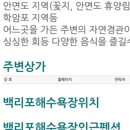
안면도 지역(꽃지, 안면도 휴양림외
학암포 지역등
어느곳을 가든 주변의 자연경관이 
싱싱한 회등 다양한 음식을 즐길수
주변상가
상 호
홈페이지
연락처
백리포해수욕장위치
백리포해수욕장인근펜션