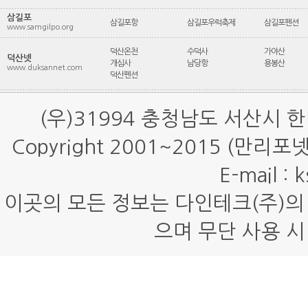
삼길포
삼길포항
삼길포우럭축제
삼길포펜션
www.samgilpo.org
덕산온천
수덕사
가야산
덕산넷
개심사
남당항
용봉산
www.duksannet.com
덕산펜션
(우)31994 충청남도 서산시 
Copyright 2001~2015 (만리
E-mail : 
이곳의 모든 정보는 다인테크(주)의
으며 무단 사용 시